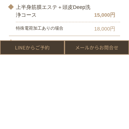
上半身筋膜エステ＋頭皮Deep洗
浄コース
15,000円
特殊電荷加工ありの場合
18,000円
グリーンピールヘッドGrow
【シングル】
16,500円
特殊電荷加工（ハーブのオーダーメイ
19,500円
ド化）ありの場合
グリーンピールヘッドGrow
【ダブル】
27,500円
特殊電荷加工（ハーブのオーダーメイ
30,500円
ド化）ありの場合
※施術後は、専用シャンプー・トリートメント（各1,980
円）の使用がおすすめです。