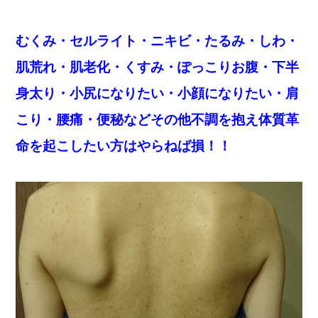
むくみ・セルライト・ニキビ・たるみ・しわ・
肌荒れ・肌老化・くすみ・ぽっこりお腹・下半
身太り・小尻になりたい・小顔になりたい・肩
こり・腰痛・便秘などその他不調を抱え体質革
命を起こしたい方はやらねば損！！