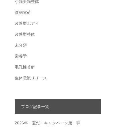
小顔美顔整体
微弱電荷
改善型ボディ
改善型整体
未分類
栄養学
毛孔性苔癬
生体電流リリース
ブログ記事一覧
2026年！夏だ！キャンペーン第一弾