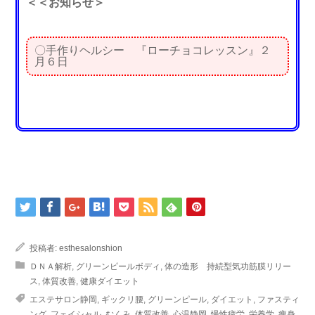
＜＜お知らせ＞
〇手作りヘルシー 『ローチョコレッスン』２
月６日
投稿者:
esthesalonshion
ＤＮＡ解析
,
グリーンピールボディ
,
体の造形 持続型気功筋膜リリー
ス
,
体質改善
,
健康ダイエット
エステサロン静岡
,
ギックリ腰
,
グリーンピール
,
ダイエット
,
ファスティ
ング
,
フェイシャル
,
むくみ
,
体質改善
,
心温静岡
,
慢性疲労
,
栄養学
,
痩身
,