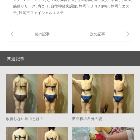
筋膜リリース
,
肩コリ
,
自律神経失調症
,
静岡市ＤＮＡ解析
,
静岡市エス
テ
,
静岡市フェイシャルエステ
関連記事
改善しない理由とは？
数年後の自分の姿