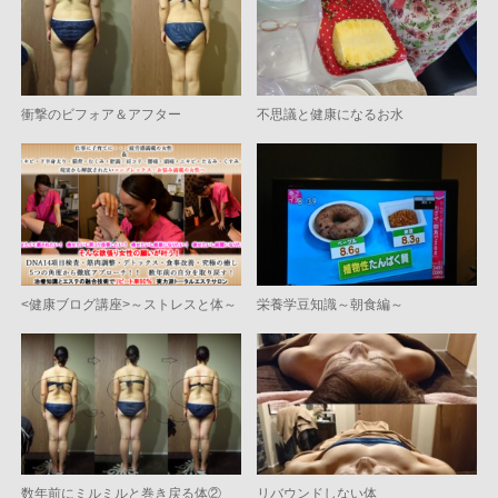
衝撃のビフォア＆アフター
不思議と健康になるお水
<健康ブログ講座>～ストレスと体～
栄養学豆知識～朝食編～
数年前にミルミルと巻き戻る体②
リバウンドしない体