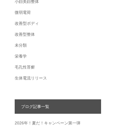
小顔美顔整体
微弱電荷
改善型ボディ
改善型整体
な
未分類
栄養学
毛孔性苔癬
生体電流リリース
ブログ記事一覧
命
2026年！夏だ！キャンペーン第一弾