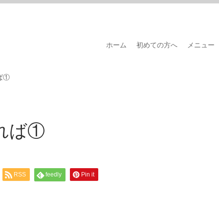
ホーム
初めての方へ
メニュー
ば①
れば①
RSS
feedly
Pin it