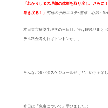
「若かりし頃の理想の体型を取り戻し、さらに
巻き戻る！」
究極の予防エステ×整体 心温～SH
本日東京解剖生理学の三日目。実は昨晩旦那と出張
テル料金考えればトントンか、、
そんなバタバタスケジュールだけど、めちゃ楽
昨日は『免疫について』学びましたよ！