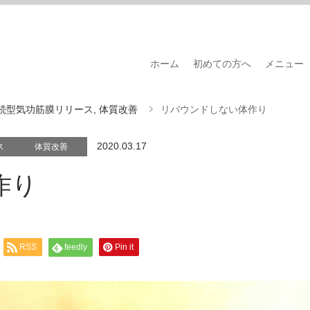
ホーム
初めての方へ
メニュー
続型気功筋膜リリース
,
体質改善
リバウンドしない体作り
2020.03.17
ス
体質改善
作り
RSS
feedly
Pin it