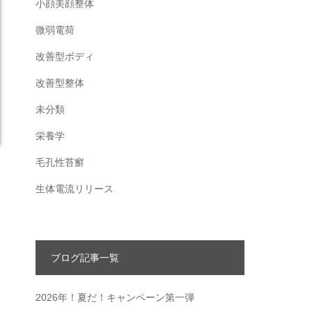
小顔美顔整体
微弱電荷
改善型ボディ
改善型整体
未分類
栄養学
毛孔性苔癬
生体電流リリース
ブログ記事一覧
2026年！夏だ！キャンペーン第一弾