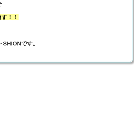
で
指す！！
SHIONです。