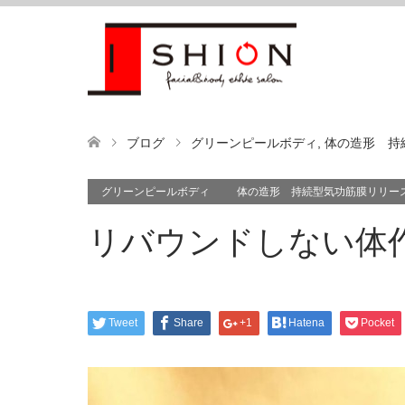
ブログ
グリーンピールボディ
,
体の造形 持
グリーンピールボディ
体の造形 持続型気功筋膜リリー
リバウンドしない体
Tweet
Share
+1
Hatena
Pocket