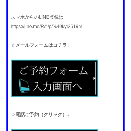
スマホからのLINE登録は
https://line.me/R/ti/p/%40kyl2519m
☆
メールフォームはコチラ↓
☆
電話ご予約（クリック）↓