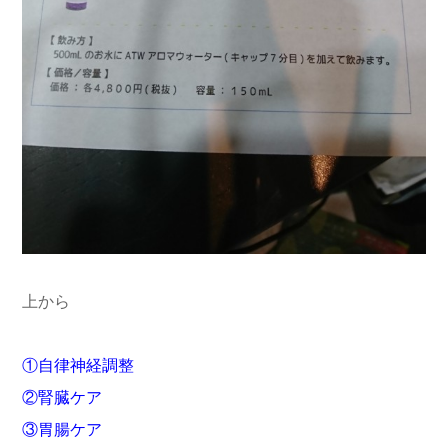
上から
①自律神経調整
②腎臓ケア
③胃腸ケア