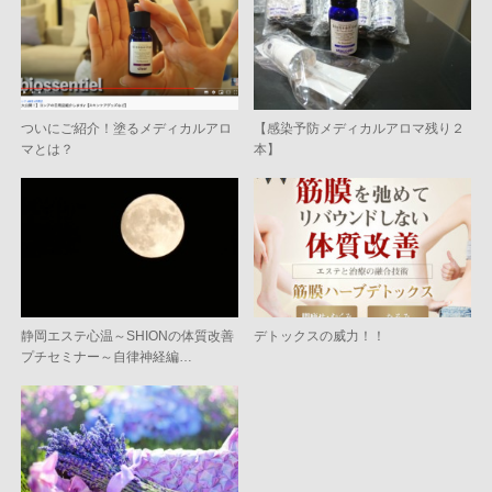
ついにご紹介！塗るメディカルアロ
【感染予防メディカルアロマ残り２
マとは？
本】
静岡エステ心温～SHIONの体質改善
デトックスの威力！！
プチセミナー～自律神経編…