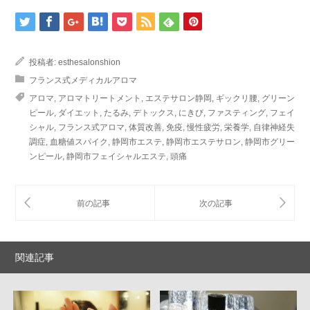
投稿者:
esthesalonshion
フランス式メディカルアロマ
アロマ
,
アロマトリートメント
,
エステサロン静岡
,
ギックリ腰
,
グリーン
ピール
,
ダイエット
,
たるみ
,
デトックス
,
にきび
,
ファスティング
,
フェイ
シャル
,
フランス式アロマ
,
体質改善
,
免疫
,
慢性疲労
,
栄養学
,
自律神経失
調症
,
血糖値スパイク
,
静岡市エステ
,
静岡市エステサロン
,
静岡市グリー
ンピール
,
静岡市フェイシャルエステ
,
頭痛
関連記事