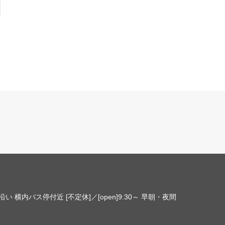
 横内バス停付近 [不定休]／[open]9:30～ 早朝・夜間