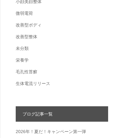
小顔美顔整体
微弱電荷
改善型ボディ
改善型整体
未分類
栄養学
毛孔性苔癬
生体電流リリース
ブログ記事一覧
2026年！夏だ！キャンペーン第一弾