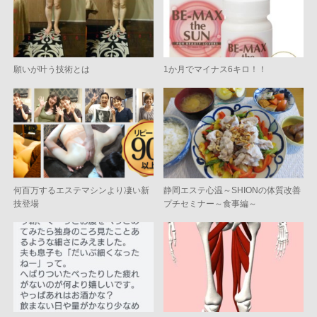
願いが叶う技術とは
1か月でマイナス6キロ！！
何百万するエステマシンより凄い新
静岡エステ心温～SHIONの体質改善
技登場
プチセミナー～食事編～