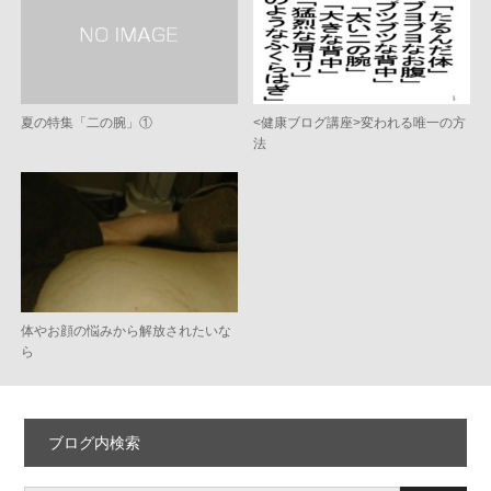
夏の特集「二の腕」①
<健康ブログ講座>変われる唯一の方
法
体やお顔の悩みから解放されたいな
ら
ブログ内検索