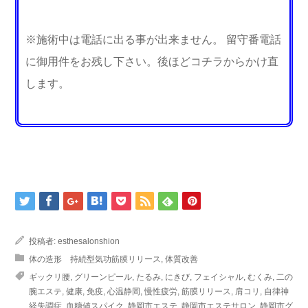
※施術中は電話に出る事が出来ません。 留守番電話
に御用件をお残し下さい。後ほどコチラからかけ直
します。
投稿者:
esthesalonshion
体の造形 持続型気功筋膜リリース
,
体質改善
ギックリ腰
,
グリーンピール
,
たるみ
,
にきび
,
フェイシャル
,
むくみ
,
二の
腕エステ
,
健康
,
免疫
,
心温静岡
,
慢性疲労
,
筋膜リリース
,
肩コリ
,
自律神
経失調症
,
血糖値スパイク
,
静岡市エステ
,
静岡市エステサロン
,
静岡市グ