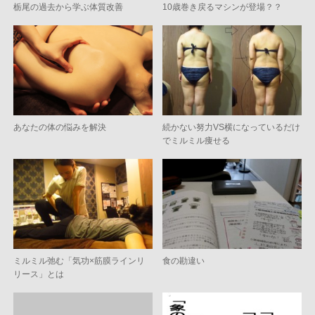
栃尾の過去から学ぶ体質改善
10歳巻き戻るマシンが登場？？
あなたの体の悩みを解決
続かない努力VS横になっているだけ
でミルミル痩せる
ミルミル弛む「気功×筋膜ラインリ
食の勘違い
リース」とは