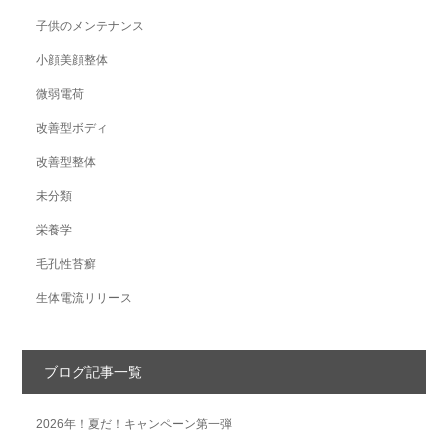
子供のメンテナンス
小顔美顔整体
微弱電荷
改善型ボディ
改善型整体
未分類
栄養学
毛孔性苔癬
生体電流リリース
ブログ記事一覧
2026年！夏だ！キャンペーン第一弾