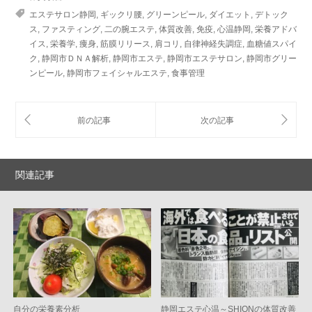
エステサロン静岡
,
ギックリ腰
,
グリーンピール
,
ダイエット
,
デトック
ス
,
ファスティング
,
二の腕エステ
,
体質改善
,
免疫
,
心温静岡
,
栄養アドバ
イス
,
栄養学
,
痩身
,
筋膜リリース
,
肩コリ
,
自律神経失調症
,
血糖値スパイ
ク
,
静岡市ＤＮＡ解析
,
静岡市エステ
,
静岡市エステサロン
,
静岡市グリー
ンピール
,
静岡市フェイシャルエステ
,
食事管理
関連記事
自分の栄養素分析
静岡エステ心温～SHIONの体質改善