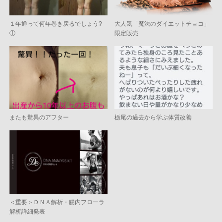
１年通って何年巻き戻るでしょう?
大人気「魔法のダイエットチョコ」
①
限定販売
またも驚異のアフター
栃尾の過去から学ぶ体質改善
＜重要＞ＤＮＡ解析・腸内フローラ
解析詳細発表