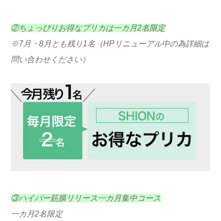
②ちょっぴりお得なプリカは一カ月2名限定
※7月・8月とも残り1名（HPリニューアル中の為詳細は
問い合わせください）
③ハイパー筋膜リリース一カ月集中コース
一カ月2名限定