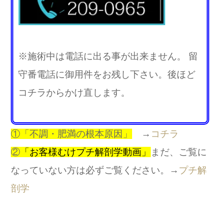
※施術中は電話に出る事が出来ません。 留
守番電話に御用件をお残し下さい。後ほど
コチラからかけ直します。
①「不調・肥
満の根本原因」
→
コチラ
②
「お客様むけプチ解剖学動画」
まだ、ご覧に
なっていない方は必ずご覧ください。→
プチ解
剖学