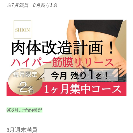
※7月満員 8月残り1名
④8月ご予約状況
月週末満員
8