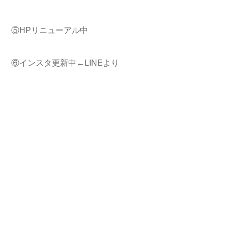
⑤HPリニューアル中
⑥インスタ更新中←LINEより