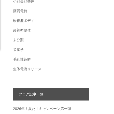
小顔美顔整体
微弱電荷
改善型ボディ
改善型整体
未分類
栄養学
毛孔性苔癬
生体電流リリース
感
ブログ記事一覧
2026年！夏だ！キャンペーン第一弾