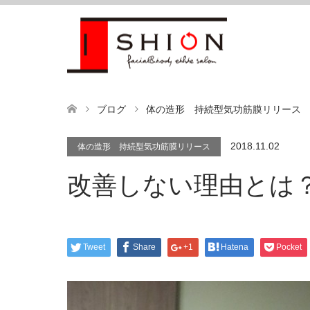
ブログ
体の造形 持続型気功筋膜リリース
2018.11.02
体の造形 持続型気功筋膜リリース
改善しない理由とは
Tweet
Share
+1
Hatena
Pocket