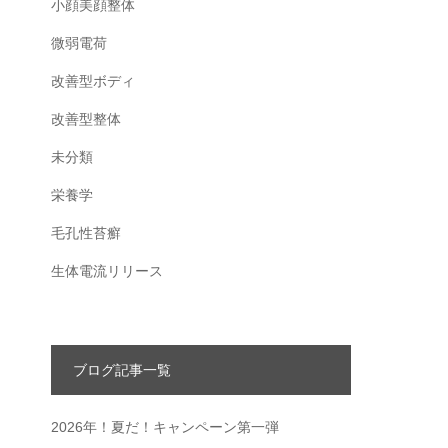
小顔美顔整体
り
微弱電荷
改善型ボディ
改善型整体
未分類
栄養学
毛孔性苔癬
生体電流リリース
ブログ記事一覧
2026年！夏だ！キャンペーン第一弾