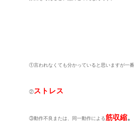
①言われなくても分かっていると思いますが一
ストレス
②
筋収縮
③動作不良または、同一動作による