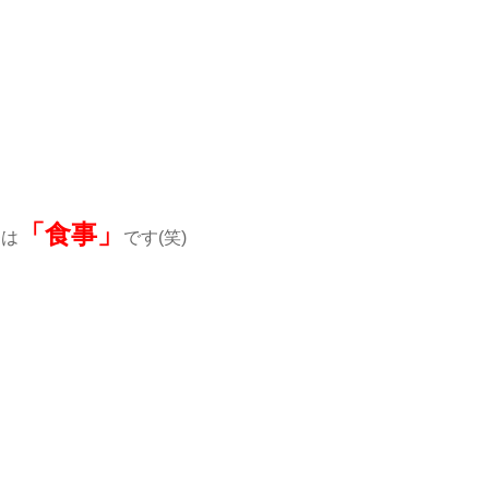
「食事」
番は
です(笑)
。