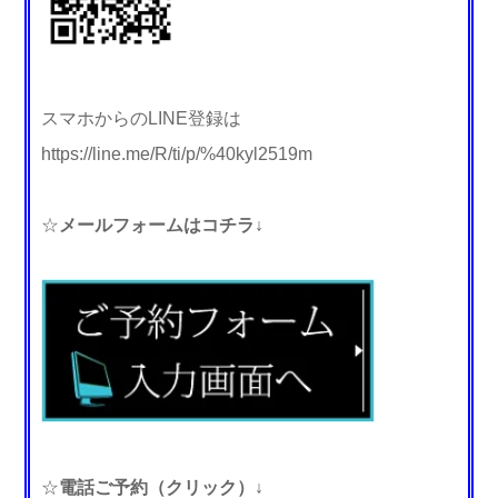
スマホからのLINE登録は
https://line.me/R/ti/p/%40kyl2519m
☆
メールフォームはコチラ↓
☆
電話ご予約（クリック）↓