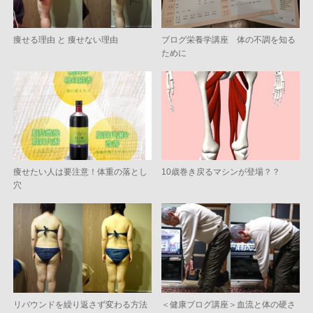
痩せる理由 と 痩せない理由
ブログ栄養学講座 体の不調を知る
ために
痩せたい人は要注意！体重の落とし
10歳巻き戻るマシンが登場？？
穴
リバウンドを繰り返さず変わる方法
＜健康ブログ講座＞血流と体の硬さ