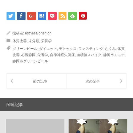
投稿者:
esthesalonshion
体質改善
,
未分類
,
栄養学
グリーンピール
,
ダイエット
,
デトックス
,
ファスティング
,
むくみ
,
体質
改善
,
心温静岡
,
栄養学
,
自律神経失調症
,
血糖値スパイク
,
静岡市エステ
,
静岡市グリーンピール
関連記事