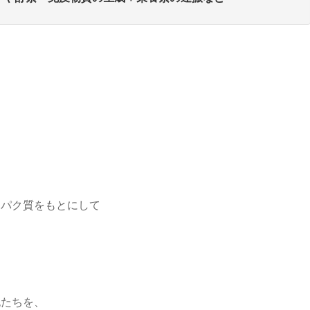
」
ンパク質をもとにして
胞たちを、