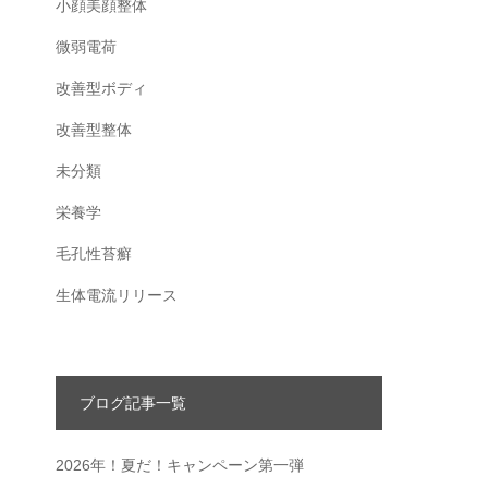
小顔美顔整体
微弱電荷
改善型ボディ
改善型整体
未分類
栄養学
毛孔性苔癬
生体電流リリース
ブログ記事一覧
2026年！夏だ！キャンペーン第一弾