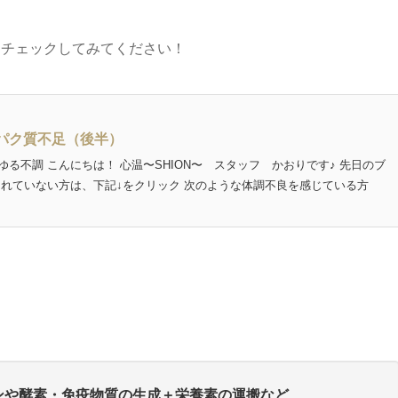
らチェックしてみてください！
パク質不足（後半）
る不調 こんにちは！ 心温〜SHION〜 スタッフ かおりです♪ 先日のブ
まれていない方は、下記↓をクリック 次のような体調不良を感じている方
ンや酵素・免疫物質の生成＋栄養素の運搬など