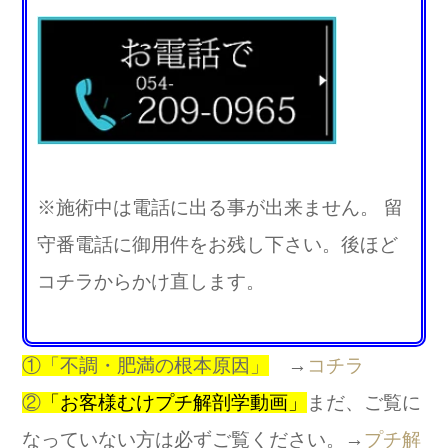
※施術中は電話に出る事が出来ません。 留
守番電話に御用件をお残し下さい。後ほど
コチラからかけ直します。
①「不調・肥
満の根本原因」
→
コチラ
②
「お客様むけプチ解剖学動画」
まだ、ご覧に
なっていない方は必ずご覧ください。→
プチ解