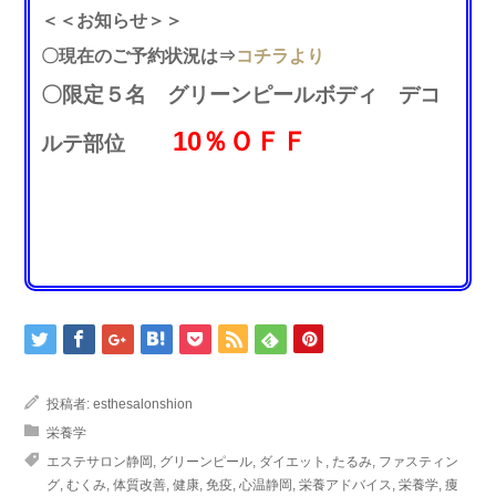
＜＜お知らせ＞＞
〇現在のご予約状況は⇒
コチラより
〇限定５名 グリーンピールボディ デコ
10％ＯＦＦ
ルテ部位
投稿者:
esthesalonshion
栄養学
エステサロン静岡
,
グリーンピール
,
ダイエット
,
たるみ
,
ファスティン
グ
,
むくみ
,
体質改善
,
健康
,
免疫
,
心温静岡
,
栄養アドバイス
,
栄養学
,
痩