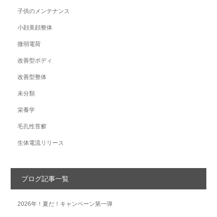
子供のメンテナンス
小顔美顔整体
微弱電荷
改善型ボディ
改善型整体
未分類
栄養学
毛孔性苔癬
生体電流リリース
ブログ記事一覧
2026年！夏だ！キャンペーン第一弾