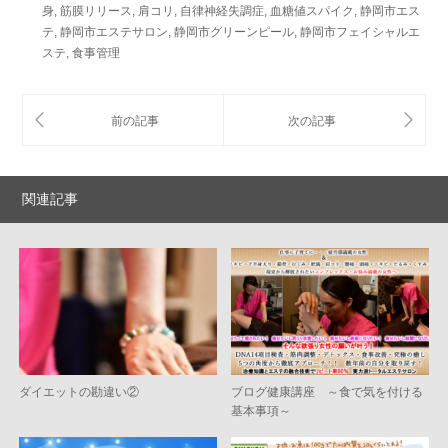
身
,
筋膜リリース
,
肩コリ
,
自律神経失調症
,
血糖値スパイク
,
静岡市エス
テ
,
静岡市エステサロン
,
静岡市グリーンピール
,
静岡市フェイシャルエ
ステ
,
食事管理
関連記事
ダイエットの勘違い②
ブログ健康講座 ～食で気を付ける
基本事項～