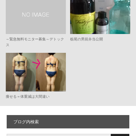
～緊急無料モニター募集～デトック
栃尾の男前弁当公開
ス
痩せる＝体重減は大間違い
ブログ内検索