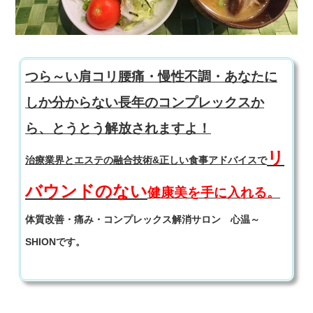
つら～い肩コリ腰痛・慢性不調・あなたに
しか分からない長年のコンプレックスか
ら、とうとう解放されますよ！
リ
治療業界とエステの融合技術&正しい食事アドバイスで
バウンドのない
健康美を手に入れる。
体質改善・痛み・コンプレックス解消サロン 心温～
SHIONです。